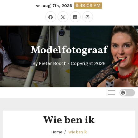
Naar
6:48:09 AM
vr. aug 7th, 2026
de
inhoud
springen
Modelfotograaf
By Pieter Bosch - Copyright 2026
Wie ben ik
Home
Wie ben ik